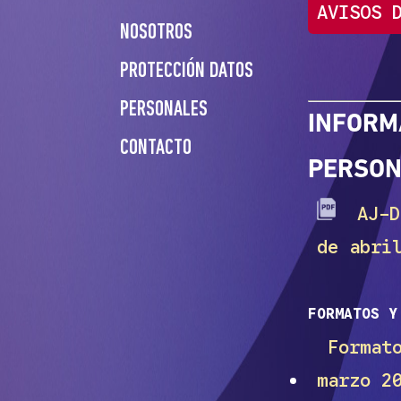
AVISOS 
NOSOTROS
PROTECCIÓN DATOS
PERSONALES
INFORM
CONTACTO
PERSO
AJ-DS
de abri
FORMATOS Y
Formato
marzo 2