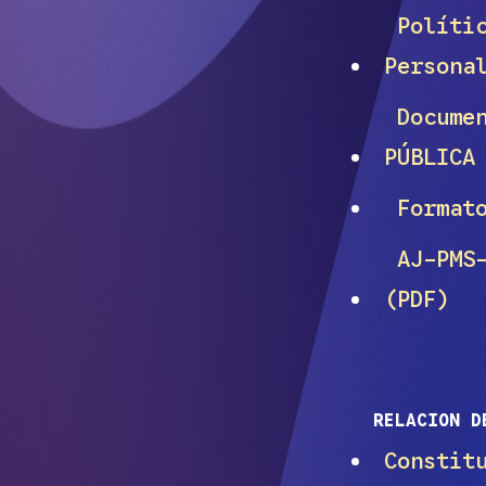
Polític
Persona
Documen
PÚBLICA
Formato
AJ-PMS-
(PDF)
RELACION D
Constit