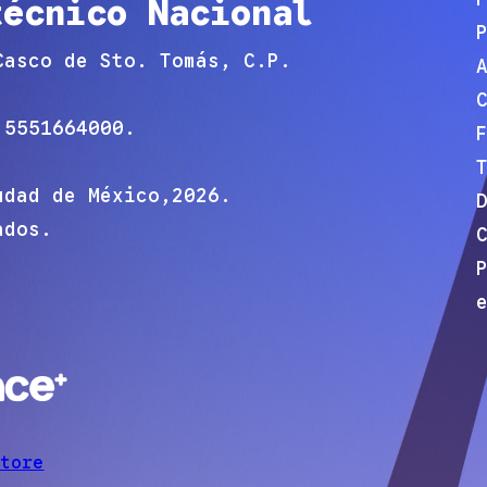
técnico Nacional
Casco de Sto. Tomás, C.P.
:
5551664000.
udad de México,
2026
.
ados.