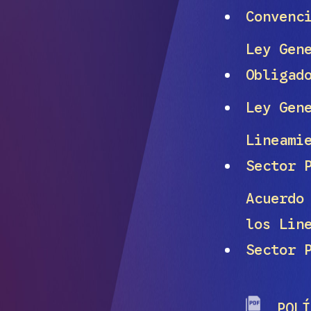
Convenc
Ley Gen
Obligad
Ley Gen
Lineami
Sector 
Acuerdo
los Lin
Sector 
POLÍT