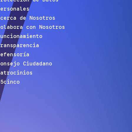
Personales
Acerca de Nosotros
Colabora con Nosotros
Funcionamiento
Transparencia
Defensoría
Consejo Ciudadano
Patrocinios
e5cinco